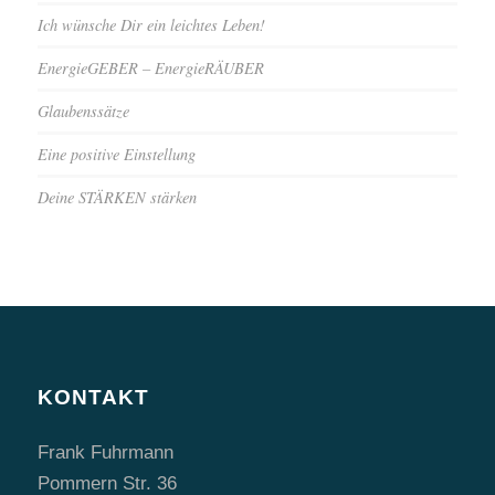
Ich wünsche Dir ein leichtes Leben!
EnergieGEBER – EnergieRÄUBER
Glaubenssätze
Eine positive Einstellung
Deine STÄRKEN stärken
KONTAKT
Frank Fuhrmann
Pommern Str. 36