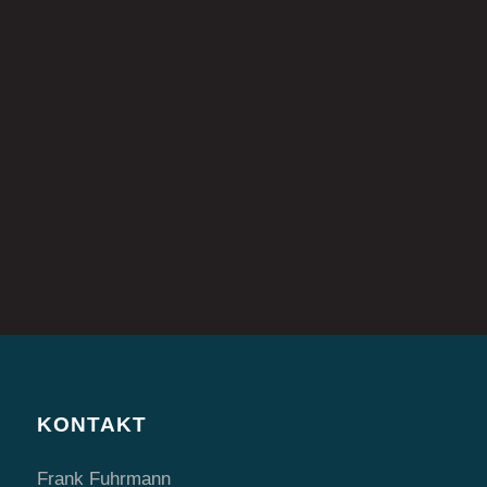
Hinweise zum Datenschutz findest du
hier
.
* Pflichtfeld
KONTAKT
Frank Fuhrmann