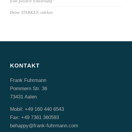
Eine positive Einstellung
Deine STÄRKEN stärken
KONTAKT
Frank Fuhrmann
Pommern Str. 36
73431 Aalen
Mobil: +49 160 440 6543
Fax: +49 7361 360593
behappy@frank-fuhrmann.com