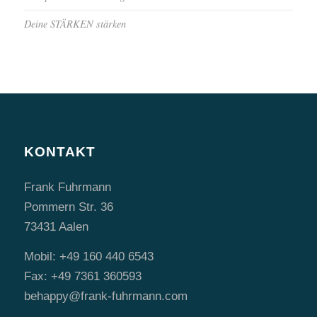
Deine STÄRKEN stärken
KONTAKT
Frank Fuhrmann
Pommern Str. 36
73431 Aalen
Mobil: +49 160 440 6543
Fax: +49 7361 360593
behappy@frank-fuhrmann.com